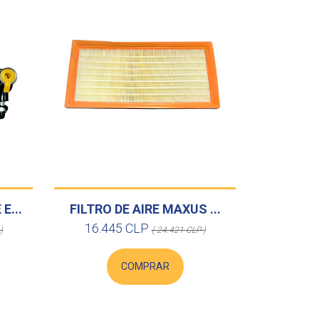
E...
FILTRO DE AIRE MAXUS ...
16.445 CLP
)
( 24.421 CLP )
COMPRAR