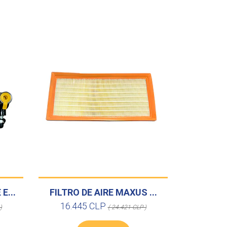
E...
FILTRO DE AIRE MAXUS ...
16.445 CLP
)
( 24.421 CLP )