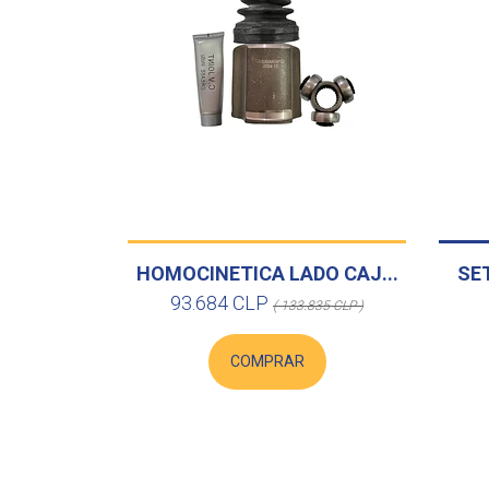
HOMOCINETICA LADO CAJ...
SET
93.684 CLP
( 133.835 CLP )
COMPRAR