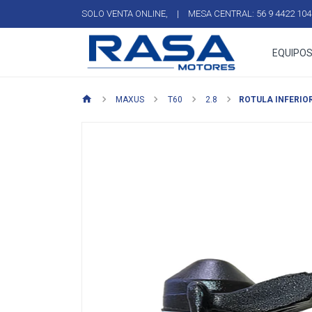
SOLO VENTA ONLINE,
|
MESA CENTRAL: 56 9 4422 104
EQUIPOS
MAXUS
T60
2.8
ROTULA INFERIO