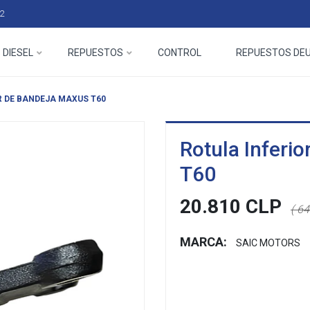
2
 DIESEL
REPUESTOS
CONTROL
REPUESTOS DE
R DE BANDEJA MAXUS T60
Rotula Inferi
T60
20.810 CLP
( 6
MARCA:
SAIC MOTORS