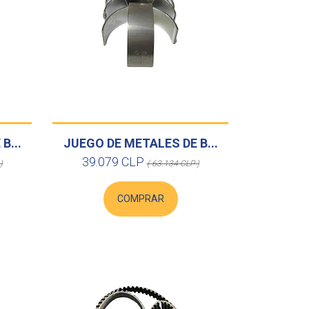
B...
JUEGO DE METALES DE B...
39.079 CLP
)
( 63.134 CLP )
COMPRAR