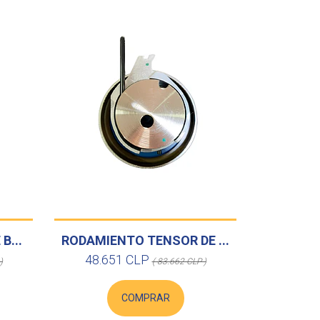
B...
RODAMIENTO TENSOR DE ...
48.651 CLP
)
( 83.662 CLP )
COMPRAR