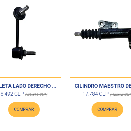
LETA LADO DERECHO ...
CILINDRO MAESTRO DE 
8.492 CLP
17.784 CLP
( 26.316 CLP )
( 42.392 CLP 
COMPRAR
COMPRAR