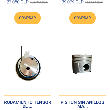
27.050 CLP
39.079 CLP
( 48.770 CLP )
( 63.134 CLP )
COMPRAR
COMPRAR
RODAMIENTO TENSOR
PISTÓN SIN ANILLOS
DE ...
MA...