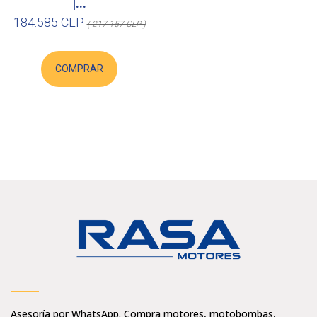
|...
184.585 CLP
( 217.157 CLP )
COMPRAR
Asesoría por WhatsApp. Compra motores, motobombas,