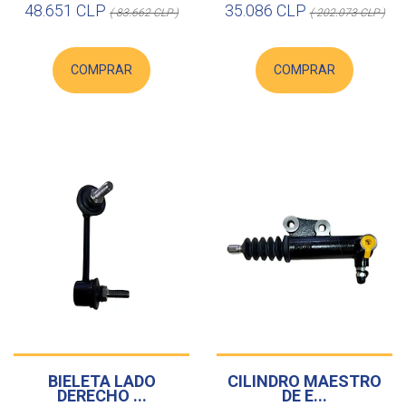
48.651 CLP
35.086 CLP
( 83.662 CLP )
( 202.073 CLP )
COMPRAR
COMPRAR
BIELETA LADO
CILINDRO MAESTRO
DERECHO ...
DE E...