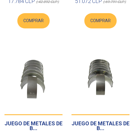
17.784 CLP
51.072 CLP
( 42.392 CLP )
( 69.791 CLP )
COMPRAR
COMPRAR
JUEGO DE METALES DE
JUEGO DE METALES DE
B...
B...