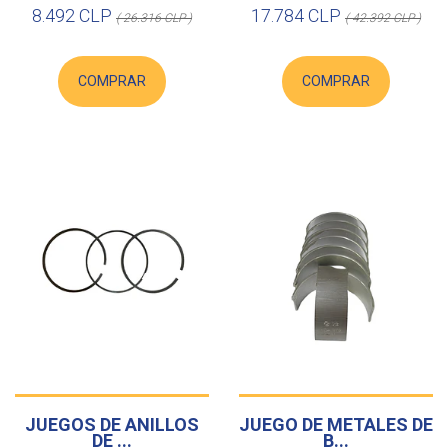
8.492 CLP
17.784 CLP
( 26.316 CLP )
( 42.392 CLP )
COMPRAR
COMPRAR
JUEGOS DE ANILLOS
JUEGO DE METALES DE
DE ...
B...