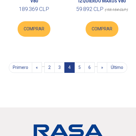
V80
IZQUIERDO MAXUS V80
189.369 CLP
59.892 CLP
( 93.154 CLP )
COMPRAR
COMPRAR
...
...
Primero
«
2
3
4
5
6
»
Último