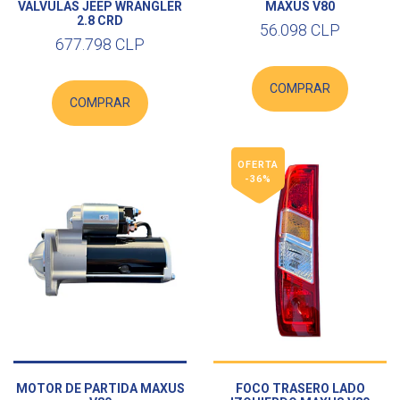
VALVULAS JEEP WRANGLER
MAXUS V80
2.8 CRD
56.098 CLP
677.798 CLP
COMPRAR
COMPRAR
OFERTA
-36%
MOTOR DE PARTIDA MAXUS
FOCO TRASERO LADO