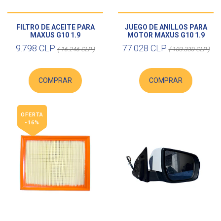
Dodge Nitro
FILTRO DE ACEITE PARA
JUEGO DE ANILLOS PARA
Carroceria
MAXUS G10 1.9
MOTOR MAXUS G10 1.9
9.798 CLP
77.028 CLP
( 16.246 CLP )
( 103.330 CLP )
Hyundai
COMPRAR
COMPRAR
Ir a
REPUESTOS
OFERTA
-16%