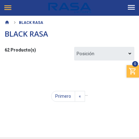
BLACK RASA
BLACK RASA
62 Producto(s)
0
...
Primero
«