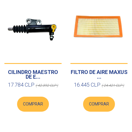
CILINDRO MAESTRO
FILTRO DE AIRE MAXUS
DE E...
...
17.784 CLP
16.445 CLP
( 42.392 CLP )
( 24.421 CLP )
COMPRAR
COMPRAR