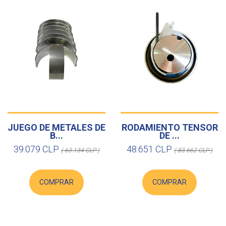
JUEGO DE METALES DE
RODAMIENTO TENSOR
B...
DE ...
39.079 CLP
48.651 CLP
( 63.134 CLP )
( 83.662 CLP )
COMPRAR
COMPRAR