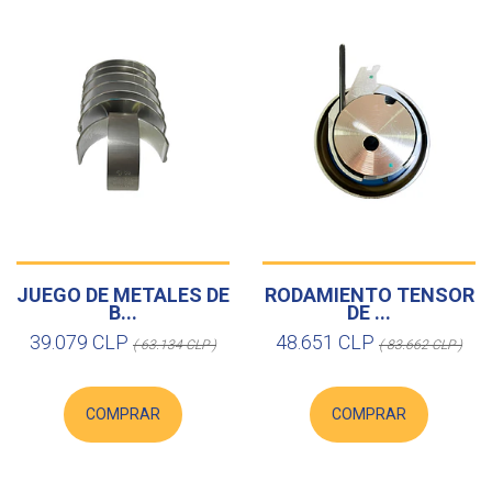
JUEGO DE METALES DE
RODAMIENTO TENSOR
B...
DE ...
39.079 CLP
48.651 CLP
( 63.134 CLP )
( 83.662 CLP )
COMPRAR
COMPRAR