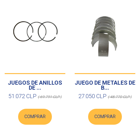
JUEGOS DE ANILLOS
JUEGO DE METALES DE
DE ...
B...
51.072 CLP
27.050 CLP
( 69.791 CLP )
( 48.770 CLP )
COMPRAR
COMPRAR