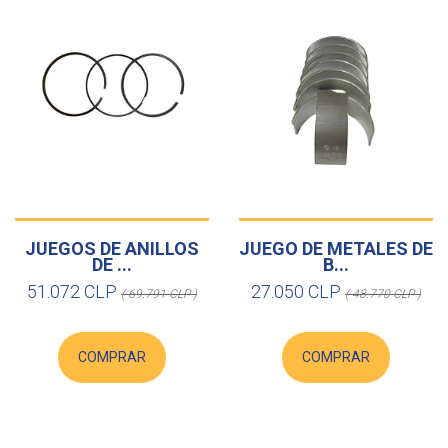
JUEGOS DE ANILLOS
JUEGO DE METALES DE
DE ...
B...
51.072 CLP
27.050 CLP
( 69.791 CLP )
( 48.770 CLP )
COMPRAR
COMPRAR