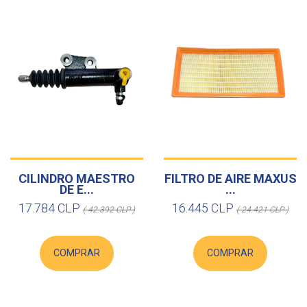
CILINDRO MAESTRO
FILTRO DE AIRE MAXUS
DE E...
...
17.784 CLP
16.445 CLP
( 42.392 CLP )
( 24.421 CLP )
COMPRAR
COMPRAR